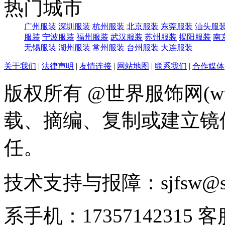
热门城市
广州服装
深圳服装
杭州服装
北京服装
东莞服装
汕头服
服装
宁波服装
福州服装
武汉服装
苏州服装
揭阳服装
南
无锡服装
湖州服装
常州服装
台州服装
大连服装
关于我们
|
法律声明
|
友情连接
|
网站地图
|
联系我们
|
合作媒体
版权所有 @世界服饰网(www
载、摘编、复制或建立镜
任。
技术支持与报障：sjfsw@
系手机：17357142315 