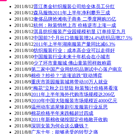
2011/8/12
晋江奥金针织服装公司给全体员工分红
2011/8/12
森马服饰2011年上半年净利攀升三成
2011/8/12
奢侈品牌抢滩电子商务 二季度网购35亿
2011/8/12
杭州：秋装悄然上市 价格逆市上涨一成
2011/8/12
淇县纺织服装产业园规模初显 订单排至九月
2011/8/12
中国前7个月出口值服装增24.4%纺织品增27.5%
2011/8/12
2011年上半年湖南服装产量同比减6.3%
2011/8/10
纺织服装行业：成本高企业可以走得好
2011/8/10
中国服装行业未来十年机会在小城市
2011/8/10
少了环市童服城 佛山童装照样敢称霸
2011/8/9
第二家中国产业用纺织品测试中心落户南京
2011/8/9
棉价？纱价？“追涨追跌”联动博弈
2011/8/9
重庆市茶园服装城将带动10万人就业
2011/8/9
“梅花”立秋之日登陆 秋装预计价格将看涨
2011/8/9
2011年上半年海外代购市场规模达206亿
2011/8/9
2010年中国大陆服装市场规模近4000亿元
2011/8/9
温州动车追尾惨剧引发服装行业反思
2011/8/9
棉花价格半年来跌幅超过四成
2011/8/8
2011年新棉收储按固定价格敞开收购
2011/8/8
深圳女装为何会这么赚钱？
2011/8/8
广东十年：能够承受的转型之痛