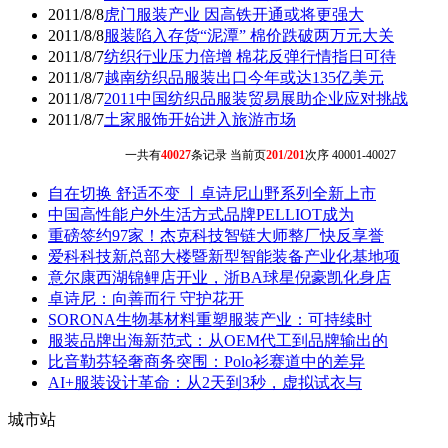
2011/8/8
虎门服装产业 因高铁开通或将更强大
2011/8/8
服装陷入存货“泥潭” 棉价跌破两万元大关
2011/8/7
纺织行业压力倍增 棉花反弹行情指日可待
2011/8/7
越南纺织品服装出口今年或达135亿美元
2011/8/7
2011中国纺织品服装贸易展助企业应对挑战
2011/8/7
土家服饰开始进入旅游市场
一共有
40027
条记录 当前页
201/201
次序 40001-40027
自在切换 舒适不变 丨卓诗尼山野系列全新上市
中国高性能户外生活方式品牌PELLIOT成为
重磅签约97家！杰克科技智链大师整厂快反享誉
爱科科技新总部大楼暨新型智能装备产业化基地项
意尔康西湖锦鲤店开业，浙BA球星倪豪凯化身店
卓诗尼：向善而行 守护花开
SORONA生物基材料重塑服装产业：可持续时
服装品牌出海新范式：从OEM代工到品牌输出的
比音勒芬轻奢商务突围：Polo衫赛道中的差异
AI+服装设计革命：从2天到3秒，虚拟试衣与
城市站