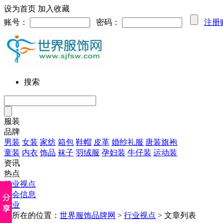
设为首页
加入收藏
账号：
密码：
注册
搜索
服装
品牌
男装
女装
家纺
箱包
鞋帽
皮革
婚纱礼服
唐装旗袍
童装
内衣
饰品
袜子
羽绒服
孕妇装
牛仔装
运动装
资讯
热点
行业视点
展会信息
企业
您所在的位置：
世界服饰品牌网
>
行业视点
> 文章列表