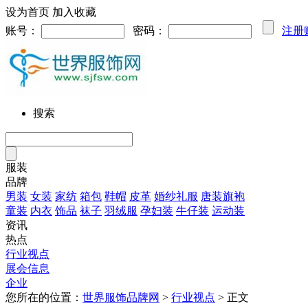
设为首页
加入收藏
账号：
密码：
注册
搜索
服装
品牌
男装
女装
家纺
箱包
鞋帽
皮革
婚纱礼服
唐装旗袍
童装
内衣
饰品
袜子
羽绒服
孕妇装
牛仔装
运动装
资讯
热点
行业视点
展会信息
企业
您所在的位置：
世界服饰品牌网
>
行业视点
> 正文