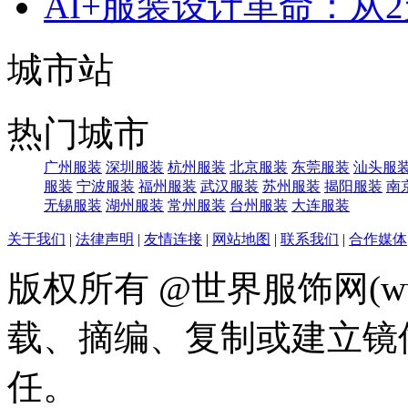
AI+服装设计革命：从
城市站
热门城市
广州服装
深圳服装
杭州服装
北京服装
东莞服装
汕头服
服装
宁波服装
福州服装
武汉服装
苏州服装
揭阳服装
南
无锡服装
湖州服装
常州服装
台州服装
大连服装
关于我们
|
法律声明
|
友情连接
|
网站地图
|
联系我们
|
合作媒体
版权所有 @世界服饰网(www
载、摘编、复制或建立镜
任。