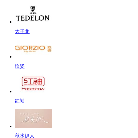
太子龙
玖姿
红袖
秋水伊人