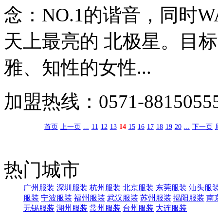
念：NO.1的谐音，同时
天上最亮的 北极星。目标
雅、知性的女性...
加盟热线：0571-8815055
首页
上一页
...
11
12
13
14
15
16
17
18
19
20
...
下一页
热门城市
广州服装
深圳服装
杭州服装
北京服装
东莞服装
汕头服
服装
宁波服装
福州服装
武汉服装
苏州服装
揭阳服装
南
无锡服装
湖州服装
常州服装
台州服装
大连服装