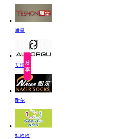
雁皇
艾博古
耐尔
娃哈哈