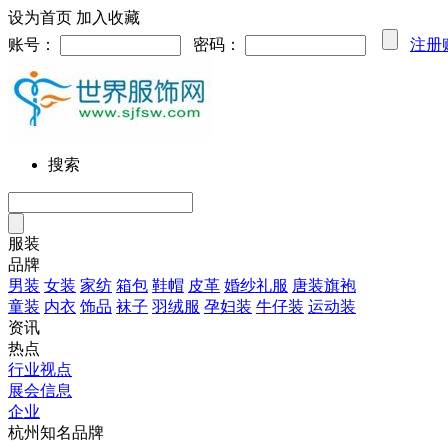
设为首页
加入收藏
账号：
密码：
注册
搜索
服装
品牌
男装
女装
家纺
箱包
鞋帽
皮革
婚纱礼服
唐装旗袍
童装
内衣
饰品
袜子
羽绒服
孕妇装
牛仔装
运动装
资讯
热点
行业视点
展会信息
企业
杭州知名品牌