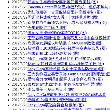
2012/8/29
韩国女生早春最爱厚质地短裤秀美腿 (图)
2012/8/29
Carolina Herrera降价应对经济危机，但仍不屑与
2012/8/29
为红毯服务：古董服装店里的高级定制 (图)
2012/8/29
周迅诠释成熟“女人香” 十大经典造型 (图)
2012/8/29
春夏趋势全面预览 闪光元素和紧身衣大热 (图)
2012/8/29
今年春晚红了啥？ (图)
2012/8/29
街拍女王 最会穿的模特TOP10 (图)
2012/8/29
王菲春晚疑因“备播”换装不及 短裙非自杀设计师所
2012/8/29
坎贝尔发起赈灾时装展 向McQueen致敬 (图)
2012/8/29
新潮眼：2010潮流趋势 镜面马赛克装饰风 (图)
2012/8/29
冬末春初 冰点冷艳新裙装 (图)
2012/8/29
McQueen2010秋冬系列如期在巴黎展示 (图)
2012/8/29
林赛-罗韩时装周遭禁 时尚品味饱受劣评 (图)
2012/8/29
Lady Gaga薄纱长裙 教你十字胸贴防走光 (图)
2012/8/29
三大奖称霸全英音乐奖 Lady Gaga含泪谢歌迷 (图
2012/8/29
爱情魔力 女明星们因男人改变穿衣品位 (图)
2012/8/29
蕾哈娜穿“老虎”外套 化身小魔女扮可爱 (图)
2012/8/29
李念甜美可爱日系大片 (图)
2012/8/29
Lady GaGa与前男友和好 被指控为家庭破坏者
2012/8/29
惠特妮·波特皮草外套低胸内搭 (图)
2012/8/29
Lady Gaga演唱会舞台烧钢琴 (图)