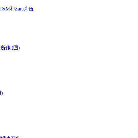
H&M和Zara为伍
作 (图)
)