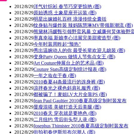
2012/8/29
洋气针织衫 春节巧穿更惊艳 (图)
2012/8/29
原始诱惑 土象星座开运装 (图)
2012/8/29
明星出嫁婚礼百样 浪漫传统全囊括
2012/8/29
纹身贴与爆炸装 辣妈陈慧琳MV带领新潮流 (图)
2012/8/29
熊黛林冯媛甄引领野蛮风暴 立威廉何炅体验野
2012/8/29
率真幸福 新娘李心洁展完美甜蜜造型 (图)
2012/8/29
今年时装周昨起“预热”
2012/8/29
秀出温婉动人的你 最受长辈欢迎儿媳装 (图)
2012/8/29
变身Party Queen 做情人节焦点女王 (图)
2012/8/29
Art Couture伸展台上的艺术品 (图)
2012/8/29
Couture Stats高级定制统计报表 (图)
2012/8/29
一年之妆在于春 (图)
2012/8/29
2010春夏44条最流行的连身裤 (图)
2012/8/29
凉拌春光之裸色斜肩礼服秀 (图)
2012/8/29
都被骗了！麦姐LV大片全靠PS (图)
2012/8/29
Jean Paul Gaultier 2010春夏高级定制时装发布
2012/8/29
显瘦混搭 美裙打造天后美腿 (图)
2012/8/29
2010春天 穿衣就是要艳色 (图)
2012/8/29
二月纽约 雪后街头型人录 (图)
2012/8/29
Josephus Thimister 2010春夏高级定制时装发布
2012/8/29
街拍初春伊斯坦布尔潮人 (图)