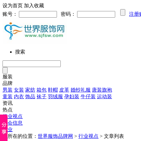
设为首页
加入收藏
账号：
密码：
注册
搜索
服装
品牌
男装
女装
家纺
箱包
鞋帽
皮革
婚纱礼服
唐装旗袍
童装
内衣
饰品
袜子
羽绒服
孕妇装
牛仔装
运动装
资讯
热点
行业视点
展会信息
企业
您所在的位置：
世界服饰品牌网
>
行业视点
> 文章列表