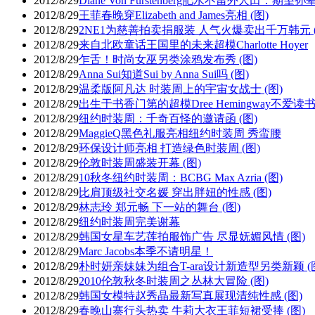
2012/8/29
Diane Von Furstenberg肥水不留外人田：期
2012/8/29
王菲春晚穿Elizabeth and James亮相 (图)
2012/8/29
2NE1为慈善拍卖捐服装 人气火爆卖出千万韩元 (
2012/8/29
来自北欧童话王国里的未来超模Charlotte Hoyer
2012/8/29
乍舌！时尚女巫另类涂鸦发布秀 (图)
2012/8/29
Anna Sui知道Sui by Anna Sui吗 (图)
2012/8/29
温柔版阿凡达 时装周上的宇宙女战士 (图)
2012/8/29
出生于书香门第的超模Dree Hemingway不爱读
2012/8/29
纽约时装周：千奇百怪的邀请函 (图)
2012/8/29
MaggieQ黑色礼服亮相纽约时装周 秀蛮腰
2012/8/29
环保设计师亮相 打造绿色时装周 (图)
2012/8/29
伦敦时装周盛装开幕 (图)
2012/8/29
10秋冬纽约时装周：BCBG Max Azria (图)
2012/8/29
比肩顶级社交名媛 穿出胖妞的性感 (图)
2012/8/29
林志玲 郑元畅 下一站的舞台 (图)
2012/8/29
纽约时装周完美谢幕
2012/8/29
韩国女星车艺莲拍服饰广告 尽显妩媚风情 (图)
2012/8/29
Marc Jacobs本季不请明星！
2012/8/29
朴时妍亲妹妹为组合T-ara设计新造型另类新颖 (
2012/8/29
2010伦敦秋冬时装周之丛林大冒险 (图)
2012/8/29
韩国女模特赵秀晶最新写真展现清纯性感 (图)
2012/8/29
春晚山寨行头热卖 牛莉大衣王菲短裙受捧 (图)