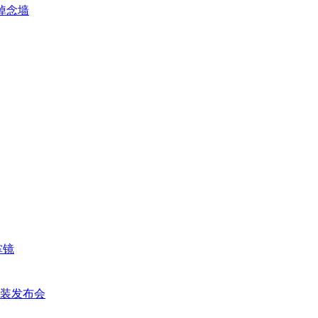
n悼念墙
掌镜
冬女装发布会