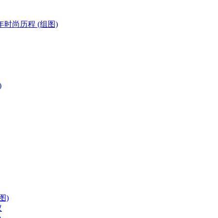
0年时尚历程 (组图)
)
图)
议