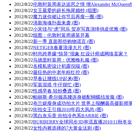
2012/8/22
伦敦时装周表达追思之情 增Alexander McQuee
2012/8/22
女王最爱的超长拖尾婚纱 (组图)
2012/8/22
魔力迷你裙让你节后再瘦一圈 (图)
2012/8/22
清新海魂扑面来袭 (图)
2012/8/22
小宋佳与“虎”同乐 贺岁写真演绎俏皮优雅 (图)
2012/8/22
组图：伦敦时装周盛装开幕
2012/8/22
新一季 直面那些购物谎言 (图)
2012/8/22
NETIGER春夏浪漫大片 (图)
2012/8/22
时尚跨界爆“惊异”现象 红设计师成网络卖家？
2012/8/22
马德里时装周：优雅晚礼服 (图)
2012/8/22
名模私密设计初露倪端 (图)
2012/8/22
最狂热的中老年粉红控 (图)
2012/8/22
早春让腰线UP起来(图)
2012/8/22
军装混搭 牛仔很忙 (图)
2012/8/22
性感早春 轻纱叠透 (图)
2012/8/22
帕丽斯·希尔顿高腰连身裙配蝴蝶结发箍 (图)
2012/8/22
布兰妮瘦身成功拍大片 世界上报酬最高摄影师
2012/8/22
街拍女王引领2010年四大风尚 (图)
2012/8/22
黑白灰乐章 街拍冷色系BARBIE (图)
2012/8/22
BURBERRY全球同步3D串流直播2010/11秋
2012/8/22
女性内裤选择的7大黄金法则 (图)