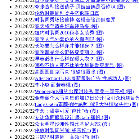
2012/8/22
日本冰壶第一美女写真 才貌兼备不逊潘晓婷 (图
2012/8/22
夸张造型接送孩子 贝嫂当妈是否称职 (图)
2012/8/22
伦敦时装周刚柔并济返璞归真
2012/8/22
时装周秀场接连摔 名模苦陷跌倒魔咒
2012/8/22
春天将至请备好军装马夹 (图)
2012/8/22
纽约时装周2010秋冬女装秀 (图)
2012/8/22
春季人气外套你的衣橱有吗 (图)
2012/8/22
长衫要怎么样穿才能修身？ (图)
2012/8/22
春季新品怎么混搭穿美丽？ (图)
2012/8/22
早春必备什么样保暖大衣？ (图)
2012/8/22
哪些不惊人死不休的女星最爱穿麦昆 (图)
2012/8/22
高圆圆朋克写真 很酷很嚣张 (图)
2012/8/22
After School UEE最新服装广告 性感动人 (图)
2012/8/22
李小璐 面若春桃 (图)
2012/8/22
Wondergirls纽约出席时装秀 宣美一同亮相 (图)
2012/8/22
金奎丽个人写真集追加17日公开 吸引众粉丝目光 
2012/8/22
Lady GaGa素颜拍性感照 崩溃大哭情绪失控 (图)
2012/8/22
李念：甜美可爱“芭比”妆 (图)
2012/8/22
专访华裔服装设计师Galo·孤帆 (图)
2012/8/22
众女明星沙滩性感比基尼大PK (图)
2012/8/22
伦敦时装周崇尚“杨贵妃” (图)
2012/8/22
马德里时装周：高领时尚 (图)