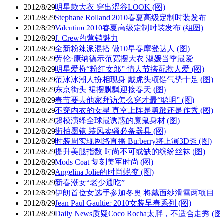
2012/8/29
明星款大衣 穿出涩谷LOOK (图)
2012/8/29
Stephane Rolland 2010春夏高级定制时装发布
2012/8/29
Valentino 2010春夏高级定制时装发布 (组图)
2012/8/29
J. Crew的营销魅力
2012/8/29
全新粉辣派混搭 做10早春摩登达人 (图)
2012/8/29
劳伦·康纳德示范宽摆大衣 淑媛当季最爱
2012/8/29
明星爱扮“粉红女郎” 情人节搭配惹人爱 (图)
2012/8/29
范冰冰潮人扮相现身 戴虎头项链气势十足 (图)
2012/8/29
东京街头 裙摆飘飘迎接春天 (图)
2012/8/29
春节要去他家拜访怎么穿才最“聪明” (图)
2012/8/29
不穿内衣的女星 真空上阵是勇敢还是作秀 (图)
2012/8/29
超模演绎全球最诱惑的魔鬼身材 (图)
2012/8/29
街拍墨镜 装风卖骚必备器具 (图)
2012/8/29
时装周实现网络直播 Burberry将上演3D秀 (图)
2012/8/29
提升美腿指数 时尚不可或缺的缤纷丝袜 (图)
2012/8/29
Mods Coat 复刻美军时尚 (图)
2012/8/29
Angelina Jolie的时尚蜕变 (图)
2012/8/29
新春潮女“老少通吃”
2012/8/29
伊朗首位女选手参加冬奥 将戴面纱滑雪两项目
2012/8/29
Jean Paul Gaultier 2010女装早春系列 (图)
2012/8/29
Daily News质疑Coco Rocha太胖，不适合走秀 (图