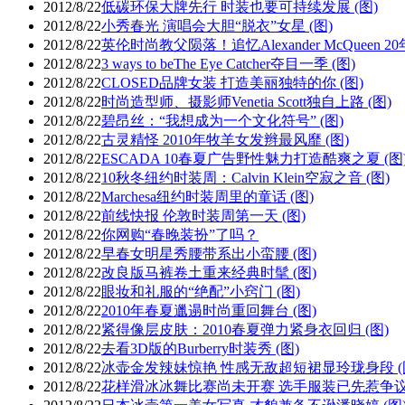
2012/8/22
低碳环保大牌先行 时装也要可持续发展 (图)
2012/8/22
小秀春光 演唱会大胆“脱衣”女星 (图)
2012/8/22
英伦时尚教父陨落！追忆Alexander McQueen 2
2012/8/22
3 ways to beThe Eye Catcher夺目一季 (图)
2012/8/22
CLOSED品牌女装 打造美丽独特的你 (图)
2012/8/22
时尚造型师、摄影师Venetia Scott独自上路 (图)
2012/8/22
碧昂丝：“我想成为一个文化符号” (图)
2012/8/22
古灵精怪 2010年牧羊女发辫最风靡 (图)
2012/8/22
ESCADA 10春夏广告野性魅力打造酷爽之夏 (图
2012/8/22
10秋冬纽约时装周：Calvin Klein空寂之音 (图)
2012/8/22
Marchesa纽约时装周里的童话 (图)
2012/8/22
前线快报 伦敦时装周第一天 (图)
2012/8/22
你网购“春晚装扮”了吗？
2012/8/22
早春女明星秀腰带系出小蛮腰 (图)
2012/8/22
改良版马裤卷土重来经典时髦 (图)
2012/8/22
眼妆和礼服的“绝配”小窍门 (图)
2012/8/22
2010年春夏邋遢时尚重回舞台 (图)
2012/8/22
紧得像层皮肤：2010春夏弹力紧身衣回归 (图)
2012/8/22
去看3D版的Burberry时装秀 (图)
2012/8/22
冰壶金发辣妹惊艳 性感无敌超短裙显玲珑身段 (
2012/8/22
花样滑冰冰舞比赛尚未开赛 选手服装已先惹争