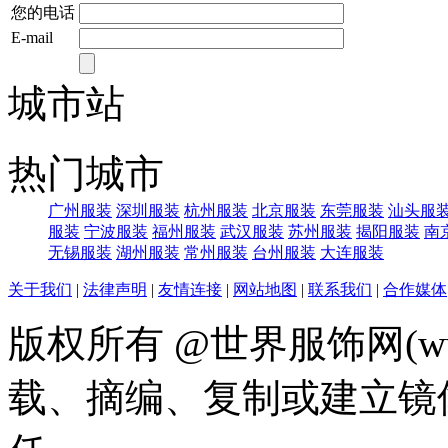
您的电话
E-mail
城市站
热门城市
广州服装
深圳服装
杭州服装
北京服装
东莞服装
汕头服
服装
宁波服装
福州服装
武汉服装
苏州服装
揭阳服装
南
无锡服装
湖州服装
常州服装
台州服装
大连服装
关于我们
|
法律声明
|
友情连接
|
网站地图
|
联系我们
|
合作媒体
版权所有 @世界服饰网(www
载、摘编、复制或建立镜