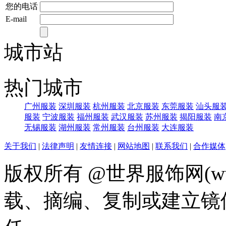
您的电话
E-mail
城市站
热门城市
广州服装
深圳服装
杭州服装
北京服装
东莞服装
汕头服
服装
宁波服装
福州服装
武汉服装
苏州服装
揭阳服装
南
无锡服装
湖州服装
常州服装
台州服装
大连服装
关于我们
|
法律声明
|
友情连接
|
网站地图
|
联系我们
|
合作媒体
版权所有 @世界服饰网(www
载、摘编、复制或建立镜