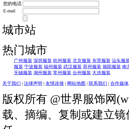
您的电话
E-mail
城市站
热门城市
广州服装
深圳服装
杭州服装
北京服装
东莞服装
汕头服
服装
宁波服装
福州服装
武汉服装
苏州服装
揭阳服装
南
无锡服装
湖州服装
常州服装
台州服装
大连服装
关于我们
|
法律声明
|
友情连接
|
网站地图
|
联系我们
|
合作媒体
版权所有 @世界服饰网(www
载、摘编、复制或建立镜