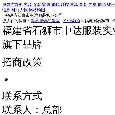
服饰网首页
男装
女装
家纺
箱包
鞋帽
皮革
童装
内衣
饰品
袜子
信息
时尚人物
网站地图
福建省石狮市中达服装实业公司
您所在的位置：
世界服饰品牌网
>
企业频道
> 福建省石狮市
福建省石狮市中达服装实
旗下品牌
招商政策
联系方式
联系人：总部